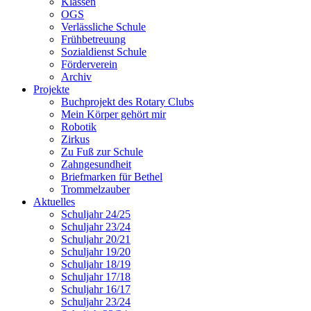
Klassen
OGS
Verlässliche Schule
Frühbetreuung
Sozialdienst Schule
Förderverein
Archiv
Projekte
Buchprojekt des Rotary Clubs
Mein Körper gehört mir
Robotik
Zirkus
Zu Fuß zur Schule
Zahngesundheit
Briefmarken für Bethel
Trommelzauber
Aktuelles
Schuljahr 24/25
Schuljahr 23/24
Schuljahr 20/21
Schuljahr 19/20
Schuljahr 18/19
Schuljahr 17/18
Schuljahr 16/17
Schuljahr 23/24