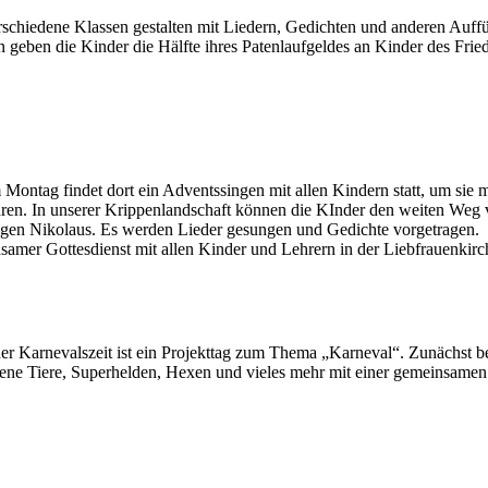
erschiedene Klassen gestalten mit Liedern, Gedichten und anderen Auf
 geben die Kinder die Hälfte ihres Patenlaufgeldes an Kinder des Fri
ontag findet dort ein Adventssingen mit allen Kindern statt, um sie m
führen. In unserer Krippenlandschaft können die KInder den weiten Weg
ligen Nikolaus. Es werden Lieder gesungen und Gedichte vorgetragen.
amer Gottesdienst mit allen Kinder und Lehrern in der Liebfrauenkirche
der Karnevalszeit ist ein Projekttag zum Thema „Karneval“. Zunächst 
dene Tiere, Superhelden, Hexen und vieles mehr mit einer gemeinsamen 